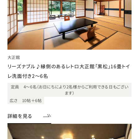
大正館
リーズナブル♪縁側のあるレトロ大正館「黒松」16畳トイ
レ洗面付き2～6名
定員 4～6名（お日にちにより2名様からご利用できる日もござい
ます）
広さ 10帖＋6帖
詳細を見る