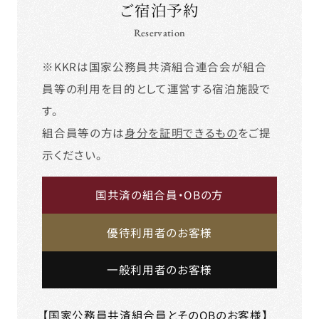
ご宿泊予約
Reservation
※KKRは国家公務員共済組合連合会が組合
員等の利用を目的として運営する宿泊施設で
す。
組合員等の方は
身分を証明できるもの
をご提
示ください。
国共済の組合員・OBの方
優待利用者のお客様
一般利用者のお客様
【国家公務員共済組合員とそのOBのお客様】